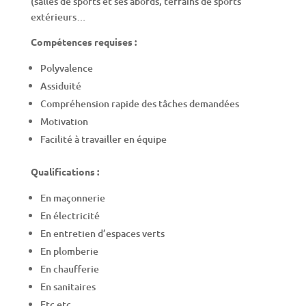
(salles de sports et ses abords, terrains de sports
extérieurs…
Compétences requises :
Polyvalence
Assiduité
Compréhension rapide des tâches demandées
Motivation
Facilité à travailler en équipe
Qualifications :
En maçonnerie
En électricité
En entretien d’espaces verts
En plomberie
En chaufferie
En sanitaires
Etc etc