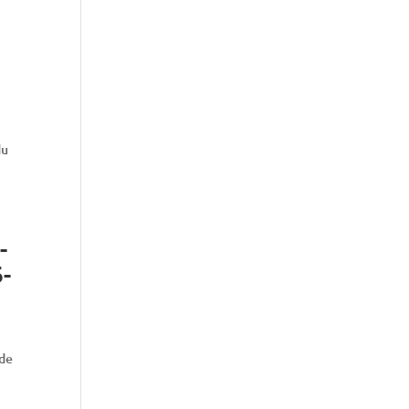
du
-
6-
 de