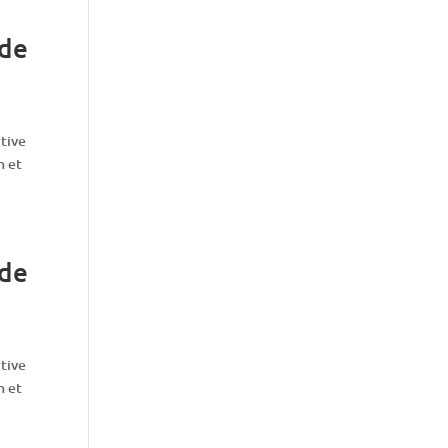
 de
rtive
n et
 de
rtive
n et