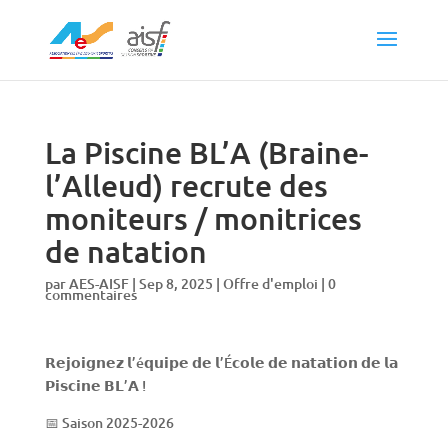
La Piscine BL’A (Braine-
l’Alleud) recrute des
moniteurs / monitrices
de natation
par
AES-AISF
|
Sep 8, 2025
|
Offre d'emploi
|
0
commentaires
𝗥𝗲𝗷𝗼𝗶𝗴𝗻𝗲𝘇 𝗹’é𝗾𝘂𝗶𝗽𝗲 𝗱𝗲 𝗹’É𝗰𝗼𝗹𝗲 𝗱𝗲 𝗻𝗮𝘁𝗮𝘁𝗶𝗼𝗻 𝗱𝗲 𝗹𝗮
𝗣𝗶𝘀𝗰𝗶𝗻𝗲 𝗕𝗟’𝗔 !
📅 Saison 2025-2026