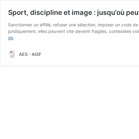
Sport, discipline et image : jusqu’où peu
Sanctionner un affilié, refuser une sélection, imposer un code de
juridiquement, elles peuvent vite devenir fragiles, contestées v
Sport,
de
discipline
et
AES - AISF
image
:
jusqu’où
peut-
on
aller
?